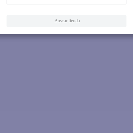
Intenta utilizar una sola pala
Utiliza términos genéricos en la 
Intenta buscar sinónimos del térmi
Buscar tienda