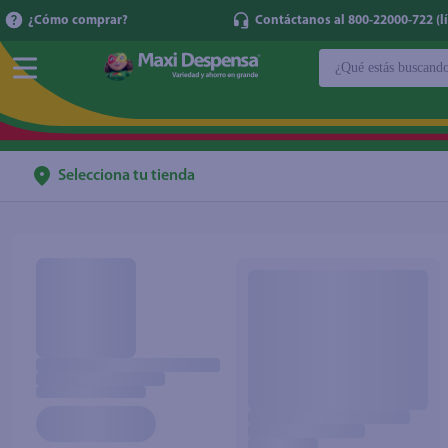
¿Cómo comprar?
Contáctanos al 800-22000-722 (lí
¿Qué estás buscan
TÉRMINOS MÁ
1
.
cerveza
2
.
cafe
Selecciona tu tienda
3
.
leche
4
.
aceite
5
.
coca cola
6
.
pañales
7
.
samsung
8
.
shampoo
9
.
papel higién