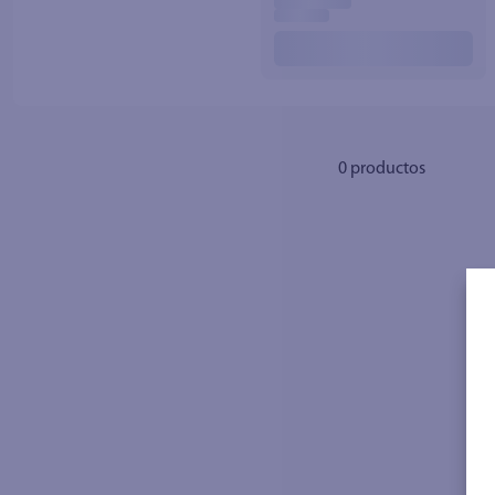
10
.
azucar
0
productos