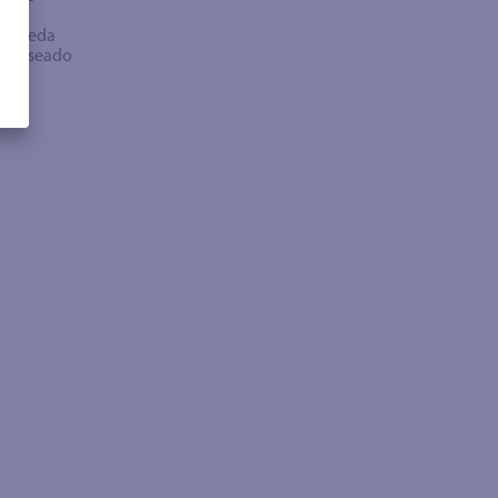
bra
búsqueda
no deseado