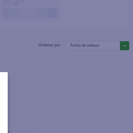
Fecha de release
sados