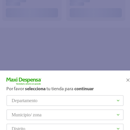
Por favor
selecciona
tu tienda para
continuar
OOPS!
Departamento
No se encontró ningún producto
¿Qué debo hacer?
Municipio/ zona
Distrito
Comprueba los términos ingre