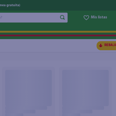
nea gratuita)
do?
Mis listas
S BUSCADOS
REBAJ
ico