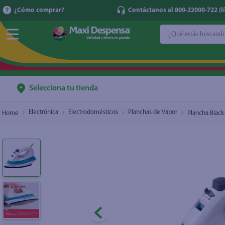
¿Cómo comprar?
Contáctanos al 800-22000-722 (lí
¿Qué estás buscan
Plancha Black+Decker de vapor suela antiadhe
$1
TÉRMINOS MÁ
1
.
cerveza
2
.
cafe
Selecciona tu tienda
3
.
leche
Electrónica
Electrodomésticos
Planchas de Vapor
Plancha Black
4
.
aceite
5
.
coca cola
6
.
pañales
7
.
samsung
8
.
shampoo
9
.
papel higién