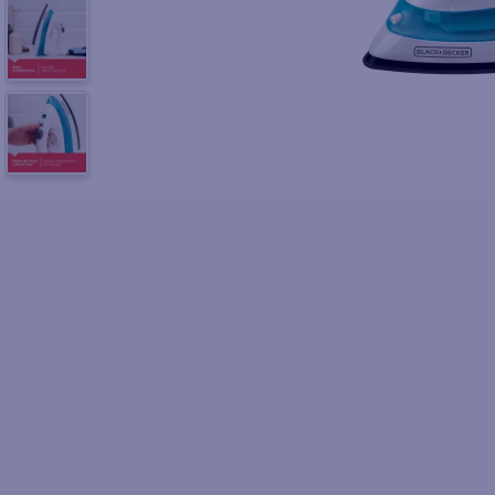
10
.
azucar