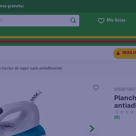
nea gratuita)
do?
Mis listas
rente
7.00
S BUSCADOS
REBAJ
+Decker de vapor suela antiadherente
0050875807
Planch
antiad
☆
☆
☆
☆
(
0
)
ico