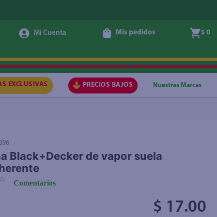
Mis pedidos
$ 0
Agregar
AS EXCLUSIVAS
PRECIOS BAJOS
Nuestras Marcas
396
a Black+Decker de vapor suela
herente
☆
Comentarios
$ 17.00