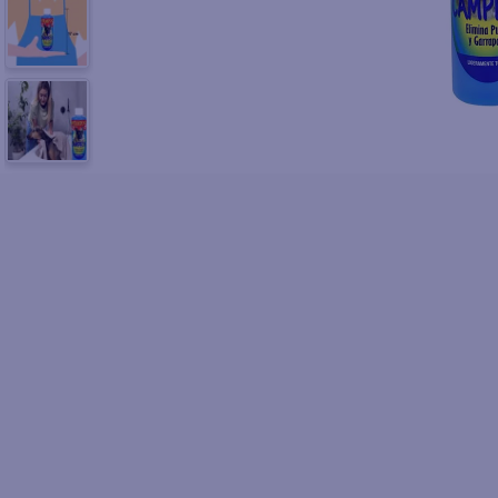
10
.
azucar