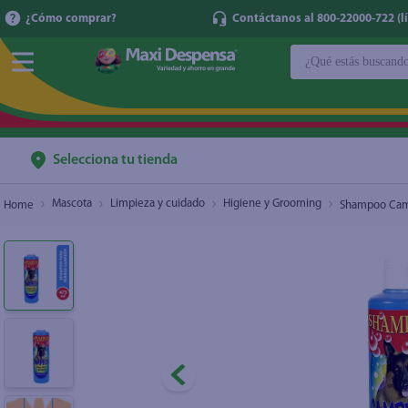
¿Cómo comprar?
Contáctanos al 800-22000-722 (lí
¿Qué estás buscan
Shampoo Campeon Para Perro - 473 ml
$2.80
TÉRMINOS MÁ
1
.
cerveza
2
.
cafe
Selecciona tu tienda
3
.
leche
Mascota
Limpieza y cuidado
Higiene y Grooming
Shampoo Camp
4
.
aceite
5
.
coca cola
6
.
pañales
7
.
samsung
8
.
papel higién
9
.
shampoo