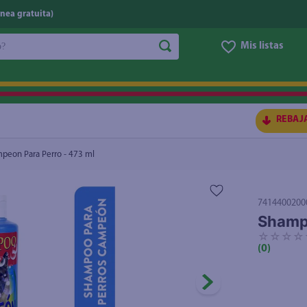
nea gratuita)
do?
Mis listas
S BUSCADOS
REBAJ
eon Para Perro - 473 ml
7414400200
Shamp
☆
☆
☆
☆
(
0
)
ico