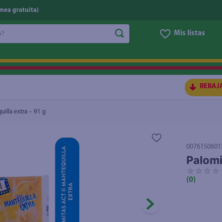
nea gratuita)
do?
Mis listas
S BUSCADOS
REBAJ
uilla extra – 91 g
0076150601
Palomi
☆
☆
☆
☆
(
0
)
ico