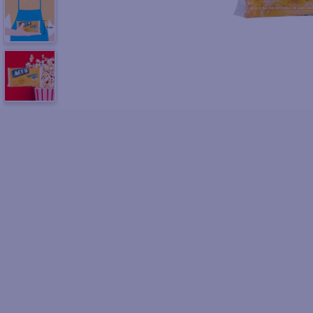
10
.
azucar