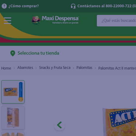
¿Cómo comprar?
Contáctanos al 800-22000-722 (lí
¿Qué estás buscan
Palomitas Act II mantequilla extra – 91 g
$1.20
TÉRMINOS MÁ
1
.
cerveza
2
.
cafe
Selecciona tu tienda
3
.
leche
Abarrotes
Snacks y Fruta Seca
Palomitas
Palomitas Act II manteq
4
.
aceite
5
.
coca cola
6
.
pañales
7
.
samsung
8
.
shampoo
9
.
papel higién