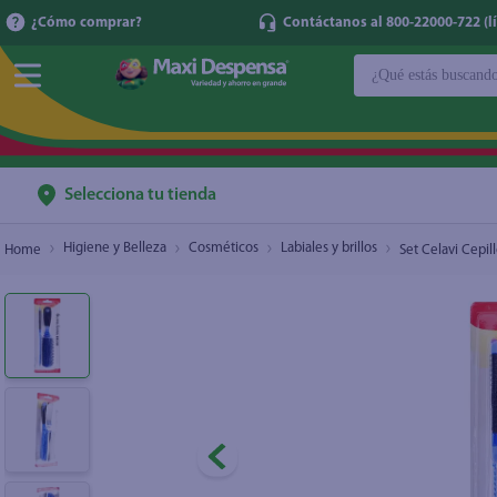
¿Cómo comprar?
Contáctanos al 800-22000-722 (lí
¿Qué estás buscan
Set Celavi Cepillo Y Peine 2Und
$2.45
TÉRMINOS MÁ
1
.
cerveza
2
.
cafe
Selecciona tu tienda
3
.
leche
Higiene y Belleza
Cosméticos
Labiales y brillos
Set Celavi Cepil
4
.
aceite
5
.
coca cola
6
.
pañales
7
.
samsung
8
.
papel higién
9
.
shampoo