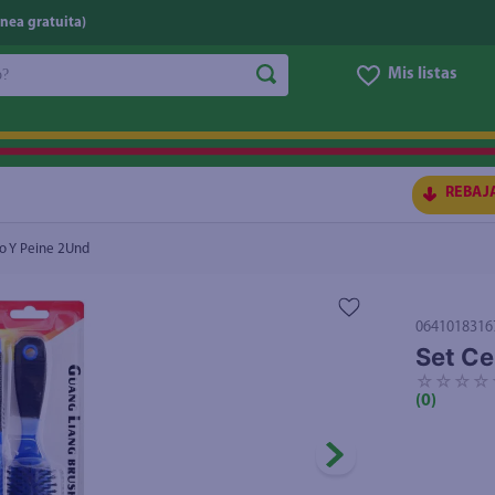
nea gratuita)
do?
Mis listas
S BUSCADOS
REBAJ
lo Y Peine 2Und
0641018316
Set Ce
☆
☆
☆
☆
(
0
)
ico