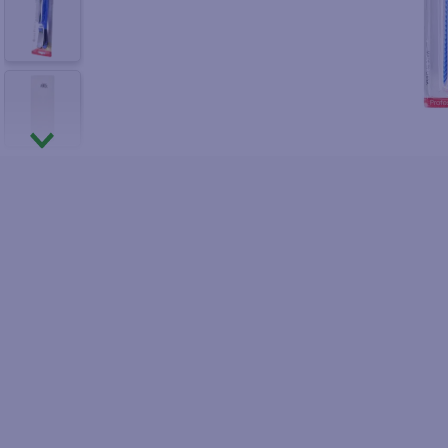
10
.
pollo