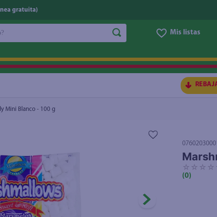
nea gratuita)
do?
Mis listas
S BUSCADOS
REBAJ
 Mini Blanco - 100 g
0760203000
Marshm
☆
☆
☆
☆
(
0
)
ico