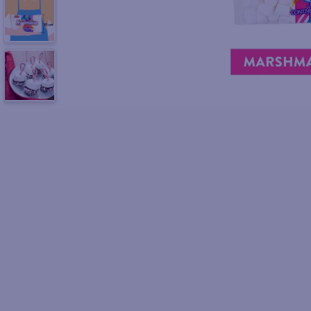
10
.
azucar