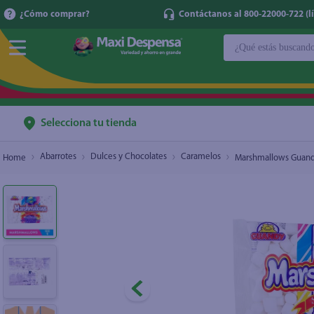
¿Cómo comprar?
Contáctanos al 800-22000-722 (lí
¿Qué estás buscan
Marshmallows Guandy Blanco Mini - 100 g
$0.71
TÉRMINOS MÁ
1
.
cerveza
2
.
cafe
Selecciona tu tienda
3
.
leche
Abarrotes
Dulces y Chocolates
Caramelos
Marshmallows Guandy
4
.
aceite
5
.
coca cola
6
.
pañales
7
.
samsung
8
.
shampoo
9
.
papel higién