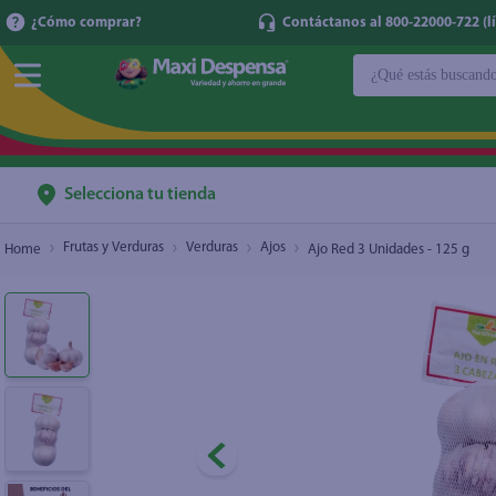
¿Cómo comprar?
Contáctanos al 800-22000-722 (lí
¿Qué estás buscan
Ajo Red 3 Unidades - 125 g
$0.60
TÉRMINOS MÁ
1
.
cerveza
2
.
cafe
Selecciona tu tienda
3
.
leche
Frutas y Verduras
Verduras
Ajos
Ajo Red 3 Unidades - 125 g
4
.
aceite
5
.
coca cola
6
.
pañales
7
.
samsung
8
.
shampoo
9
.
papel higién