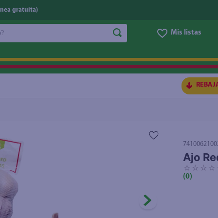
nea gratuita)
do?
Mis listas
S BUSCADOS
REBAJ
7410062100
Ajo Re
☆
☆
☆
☆
(
0
)
ico