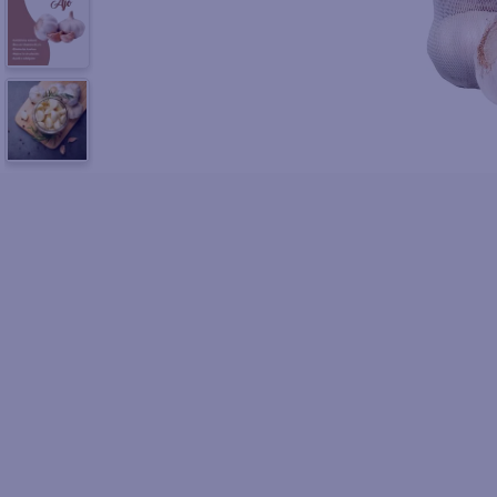
10
.
azucar