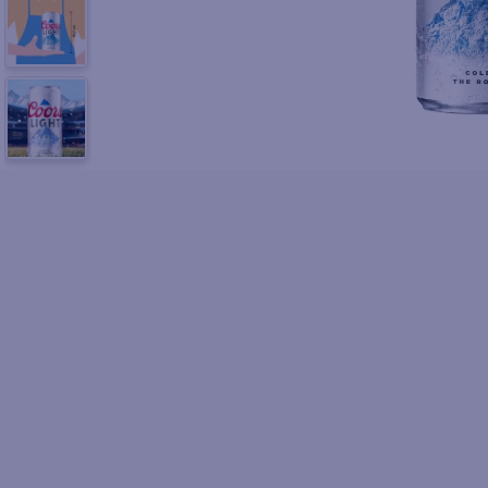
10
.
pollo