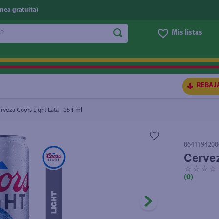
nea gratuita)
do?
Mis listas
S BUSCADOS
REBAJ
rveza Coors Light Lata - 354 ml
0641194200
Cervez
☆
☆
☆
☆
(
0
)
ico