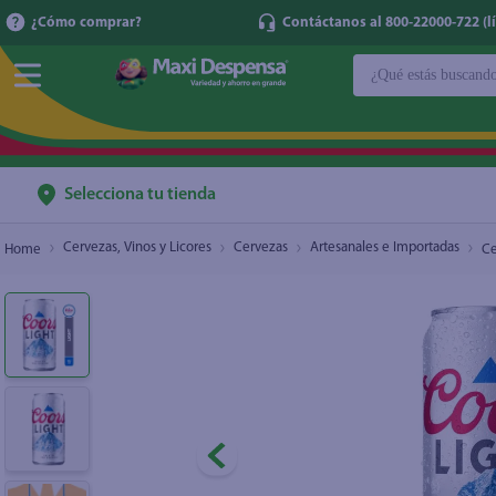
¿Cómo comprar?
Contáctanos al 800-22000-722 (lí
¿Qué estás buscan
Cerveza Coors Light Lata - 354 ml
$1.43
TÉRMINOS MÁ
1
.
cerveza
2
.
cafe
Selecciona tu tienda
3
.
leche
Cervezas, Vinos y Licores
Cervezas
Artesanales e Importadas
Ce
4
.
aceite
5
.
coca cola
6
.
pañales
7
.
samsung
8
.
papel higién
9
.
shampoo