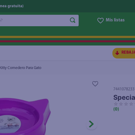
nea gratuita)
do?
Mis listas
S BUSCADOS
REBAJ
 Kitty Comedero Para Gato
7441078233
Specia
☆
☆
☆
☆
(
0
)
ico