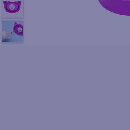
10
.
azucar