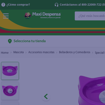
¿Cómo comprar?
Contáctanos al 800-22000-722 (lí
¿Qué estás buscan
Special Kitty Comedero Para Gato
$1.70
TÉRMINOS MÁ
1
.
cerveza
2
.
cafe
Selecciona tu tienda
3
.
leche
Mascota
Accesorios mascotas
Bebederos y Comederos
Special
4
.
aceite
5
.
coca cola
6
.
pañales
7
.
samsung
8
.
shampoo
9
.
papel higién