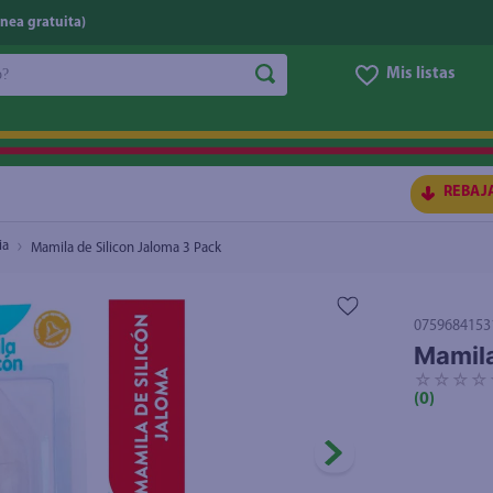
nea gratuita)
do?
Mis listas
S BUSCADOS
REBAJ
ia
Mamila de Silicon Jaloma 3 Pack
0759684153
Mamila
☆
☆
☆
☆
(
0
)
ico