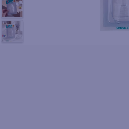
10
.
azucar