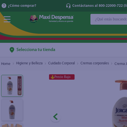
¿Cómo comprar?
Contáctanos al 800-22000-722 (lí
¿Qué estás buscan
Crema Jergens Miel Nutritiva - 400 ml
$7.65
$9.10
TÉRMINOS MÁ
1
.
cerveza
2
.
cafe
Selecciona tu tienda
3
.
leche
Higiene y Belleza
Cuidado Corporal
Cremas corporales
Crema J
4
.
aceite
Precio Bajo
5
.
coca cola
6
.
pañales
7
.
samsung
8
.
shampoo
9
.
papel higién