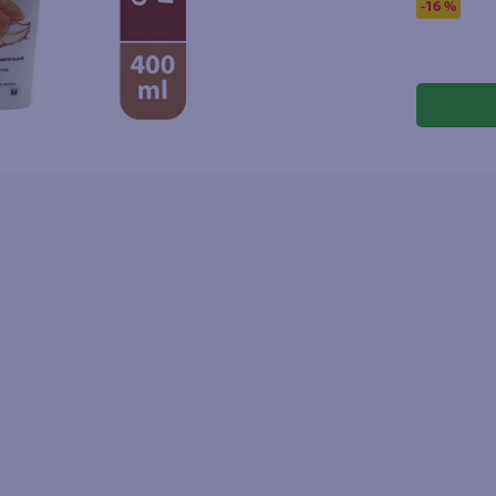
-
16 %