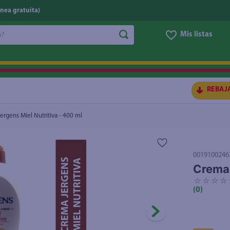
nea gratuita)
do?
Mis listas
S BUSCADOS
REBAJ
ergens Miel Nutritiva - 400 ml
0019100246
Crema 
☆
☆
☆
☆
(
0
)
ico