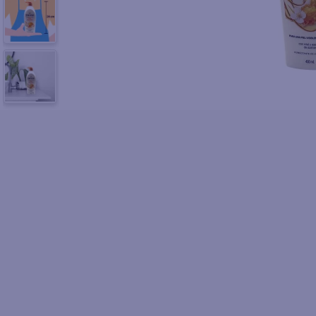
10
.
azucar