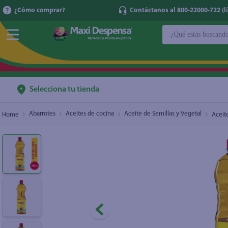
¿Cómo comprar?
Contáctanos al 800-22000-722 (lí
¿Qué estás buscan
Aceite Orisol Life Clásico - 700 ml
$2.45
TÉRMINOS MÁ
1
.
cerveza
2
.
cafe
Selecciona tu tienda
3
.
leche
Abarrotes
Aceites de cocina
Aceite de Semillas y Vegetal
Aceite
4
.
aceite
5
.
coca cola
6
.
pañales
7
.
samsung
8
.
shampoo
9
.
papel higién