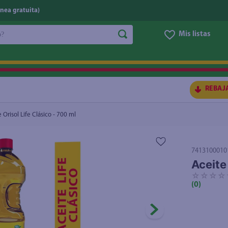
nea gratuita)
do?
Mis listas
S BUSCADOS
REBAJ
 Orisol Life Clásico - 700 ml
7413100010
Aceite 
☆
☆
☆
☆
(
0
)
ico