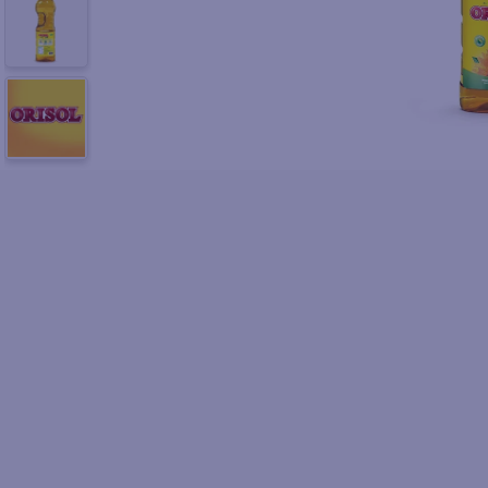
10
.
azucar