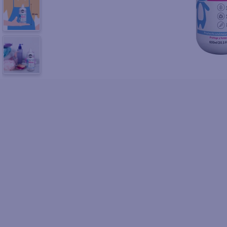
10
.
azucar