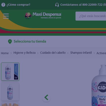
¿Cómo comprar?
Contáctanos al 800-22000-722 (lí
¿Qué estás buscan
Activee Kids Body Lotion 600 Ml
$5.40
TÉRMINOS MÁ
1
.
cerveza
2
.
cafe
Selecciona tu tienda
3
.
leche
Higiene y Belleza
Cuidado del cabello
Shampoo Infantil
Activee
4
.
aceite
5
.
coca cola
6
.
pañales
7
.
samsung
8
.
shampoo
9
.
papel higién