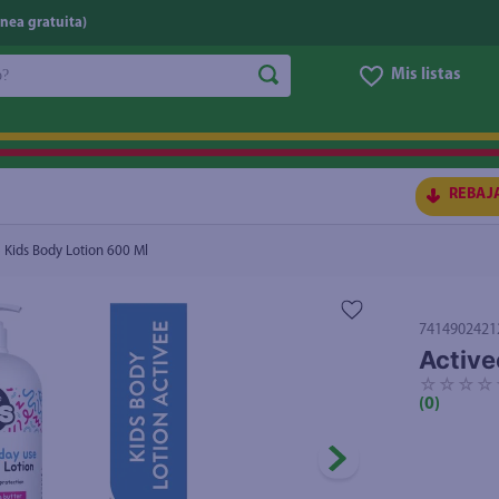
nea gratuita)
do?
Mis listas
S BUSCADOS
REBAJ
 Kids Body Lotion 600 Ml
7414902421
Active
☆
☆
☆
☆
(
0
)
ico