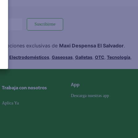
Suscribirme
promociones exclusivas de
Maxi Despensa El Salvador
.
hes
,
Electrodomésticos
,
Gaseosas
,
Galletas
,
OTC
,
Tecnología
,
App
Trabaja con nosotros
Descarga nuestras app
Aplica Ya