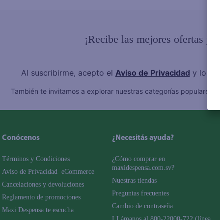
10
.
azucar
¡Recibe las mejores ofertas y 
Al suscribirme, acepto el
Aviso de Privacidad
y los
T
También te invitamos a explorar nuestras categorías populares:
C
Conócenos
¿Necesitás ayuda?
Términos y Condiciones
¿Cómo comprar en 
maxidespensa.com.sv?
Aviso de Privacidad  eCommerce 
Nuestras tiendas
Cancelaciones y devoluciones
Preguntas frecuentes
Reglamento de promociones
Cambio de contraseña
Maxi Despensa te escucha
LLámanos al 800-22000-722 (línea 