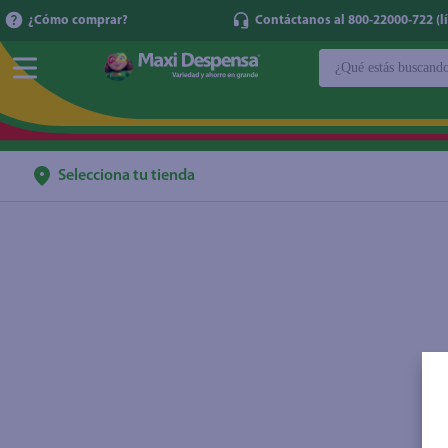
¿Cómo comprar?
Contáctanos al 800-22000-722 (lí
¿Qué estás buscan
TÉRMINOS MÁ
1
.
cerveza
2
.
cafe
Selecciona tu tienda
3
.
leche
4
.
aceite
5
.
coca cola
6
.
pañales
7
.
samsung
8
.
papel higién
9
.
shampoo