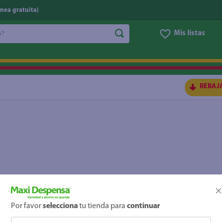
nea gratuita)
do?
Mis listas
S BUSCADOS
REBAJ
ico
Por favor
selecciona
tu tienda para
continuar