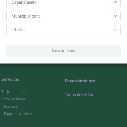
Departamento
Municipio/ zona
promociones!
Distrito
érminos y Condiciones
, así como el envío de noticias y 
Buscar tienda
elulares
,
Línea blanca
,
Cervezas
,
Granos básicos
,
Pantallas
,
Lec
Hogar
Servicios
Financiamiento
Tarjeta de regalo
Tarjeta de crédito
Otros servicios:
· Remesas
· Pagos de servicios