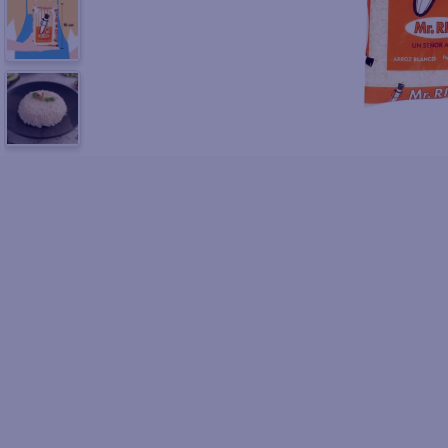
10
.
azucar