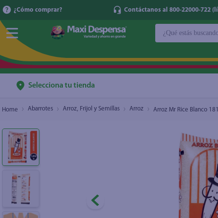
¿Cómo comprar?
Contáctanos al 800-22000-722 (lí
¿Qué estás buscan
Arroz Mr Rice Blanco 1816 g
$2.55
TÉRMINOS MÁ
1
.
cerveza
2
.
cafe
Selecciona tu tienda
3
.
leche
Abarrotes
Arroz, Frijol y Semillas
Arroz
Arroz Mr Rice Blanco 18
4
.
aceite
5
.
coca cola
6
.
pañales
7
.
samsung
8
.
shampoo
9
.
papel higién