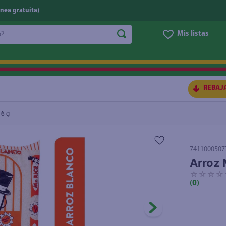
nea gratuita)
do?
Mis listas
S BUSCADOS
REBAJ
16 g
7411000507
Arroz 
☆
☆
☆
☆
(
0
)
ico