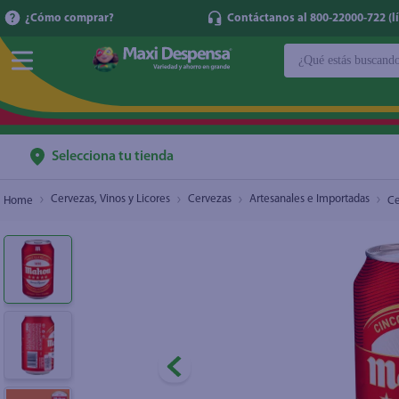
¿Cómo comprar?
Contáctanos al 800-22000-722 (lí
¿Qué estás buscan
Cerveza Mahou 5 estrellas - 330 ml
$1.90
TÉRMINOS MÁ
1
.
cerveza
2
.
cafe
Selecciona tu tienda
3
.
leche
Cervezas, Vinos y Licores
Cervezas
Artesanales e Importadas
Ce
4
.
aceite
5
.
coca cola
6
.
pañales
7
.
samsung
8
.
shampoo
9
.
papel higién