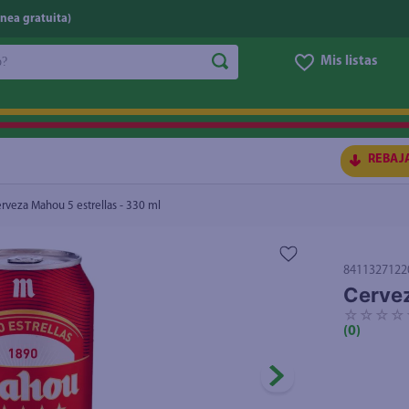
nea gratuita)
do?
Mis listas
S BUSCADOS
REBAJ
rveza Mahou 5 estrellas - 330 ml
8411327122
Cervez
☆
☆
☆
☆
(
0
)
ico