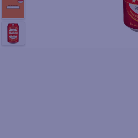
10
.
azucar