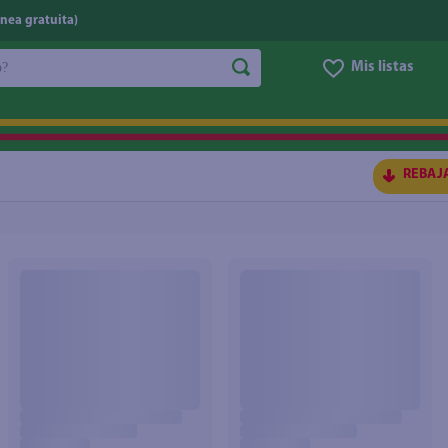
nea gratuita)
do?
Mis listas
S BUSCADOS
REBAJ
ico