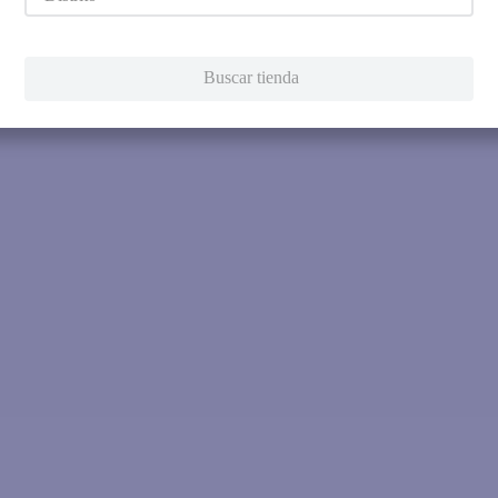
Intenta utilizar una sola pala
Utiliza términos genéricos en la 
Intenta buscar sinónimos del térmi
Buscar tienda