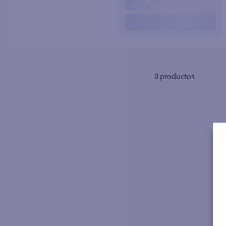
10
.
azucar
0
productos