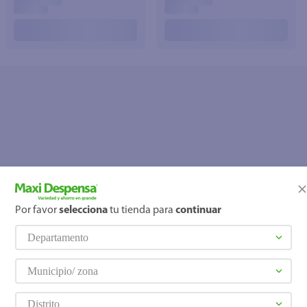
Por favor
selecciona
tu tienda para
continuar
OOPS!
Departamento
No se encontró ningún producto
¿Qué debo hacer?
Municipio/ zona
Distrito
Comprueba los términos ingre