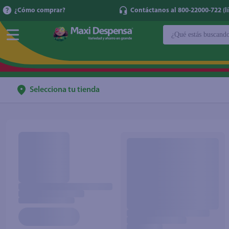
¿Cómo comprar?
Contáctanos al 800-22000-722 (lí
¿Qué estás buscan
TÉRMINOS MÁ
1
.
cerveza
2
.
cafe
Selecciona tu tienda
3
.
leche
4
.
aceite
5
.
coca cola
6
.
pañales
7
.
samsung
8
.
papel higién
9
.
shampoo