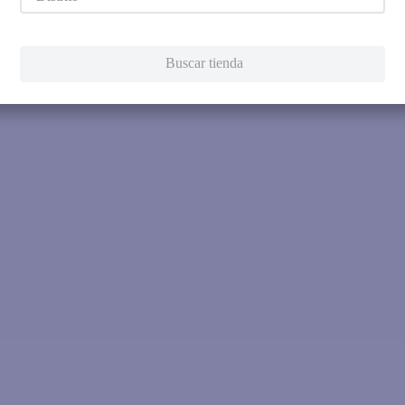
Intenta utilizar una sola pala
Utiliza términos genéricos en la 
Intenta buscar sinónimos del térmi
Buscar tienda