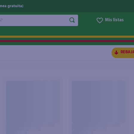
nea gratuita)
do?
Mis listas
S BUSCADOS
REBAJ
ico