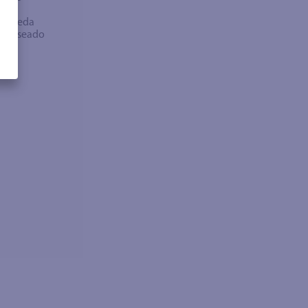
bra
búsqueda
no deseado