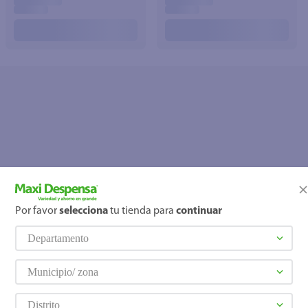
Por favor
selecciona
tu tienda para
continuar
OOPS!
Departamento
No se encontró ningún producto
¿Qué debo hacer?
Municipio/ zona
Distrito
Comprueba los términos ingre