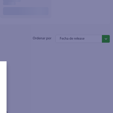
Fecha de release
sados