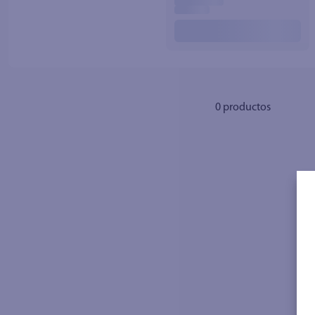
10
.
azucar
0
productos