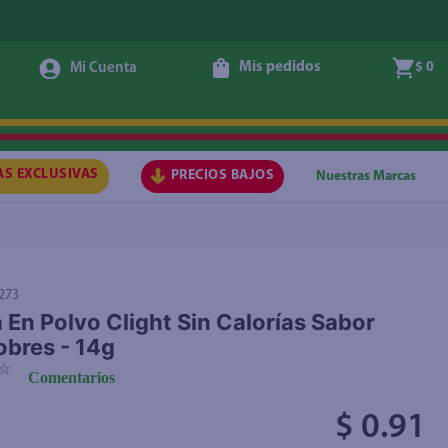
Mis pedidos
$ 0
Agregar
AS EXCLUSIVAS
PRECIOS BAJOS
Nuestras Marcas
273
 En Polvo Clight Sin Calorías Sabor
obres - 14g
☆
Comentarios
$ 0.91