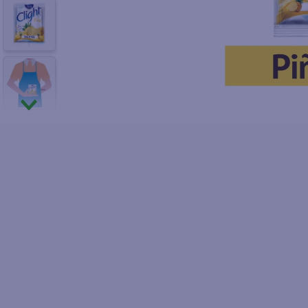
10
.
azucar