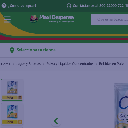
¿Cómo comprar?
Contáctanos al 800-22000-722 (lí
¿Qué estás buscan
Bebida En Polvo Clight Sin Calorías Sabor Piña
TÉRMINOS MÁ
1
.
cerveza
2
.
cafe
Selecciona tu tienda
3
.
leche
Jugos y Bebidas
Polvo y Líquidos Concentrados
Bebidas en Polvo
4
.
aceite
5
.
coca cola
6
.
pañales
7
.
samsung
8
.
shampoo
9
.
papel higién