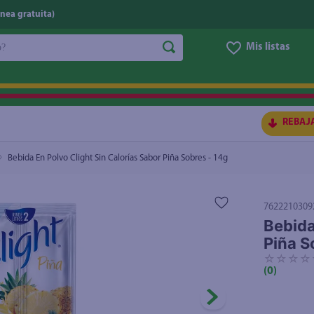
nea gratuita)
do?
Mis listas
 Sobres - 14g
$0.91
S BUSCADOS
REBAJ
Bebida En Polvo Clight Sin Calorías Sabor Piña Sobres - 14g
7622210309
Bebida
Piña S
☆
☆
☆
☆
(
0
)
ico