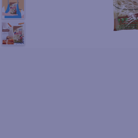
10
.
azucar