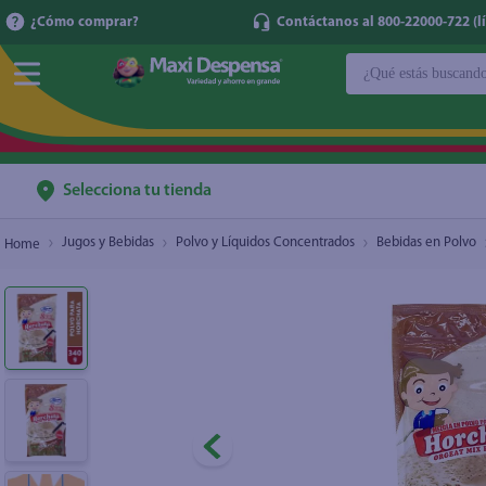
¿Cómo comprar?
Contáctanos al 800-22000-722 (lí
¿Qué estás buscan
Bebida En Polvo Inasal Horchata - 340 g
$2.30
TÉRMINOS MÁ
1
.
cerveza
2
.
cafe
Selecciona tu tienda
3
.
leche
Jugos y Bebidas
Polvo y Líquidos Concentrados
Bebidas en Polvo
4
.
aceite
5
.
coca cola
6
.
pañales
7
.
samsung
8
.
shampoo
9
.
papel higién