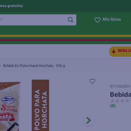
nea gratuita)
do?
Mis listas
S BUSCADOS
REBAJ
Bebida En Polvo Inasal Horchata - 340 g
0711062001
Bebida
☆
☆
☆
☆
(
0
)
ico