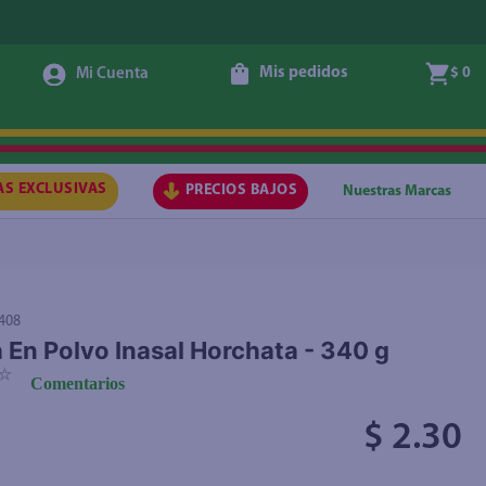
Mis pedidos
$ 0
Agregar
AS EXCLUSIVAS
PRECIOS BAJOS
Nuestras Marcas
408
 En Polvo Inasal Horchata - 340 g
☆
Comentarios
$ 2.30