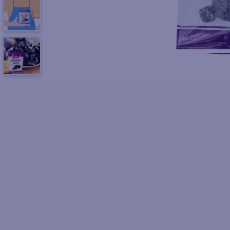
10
.
azucar