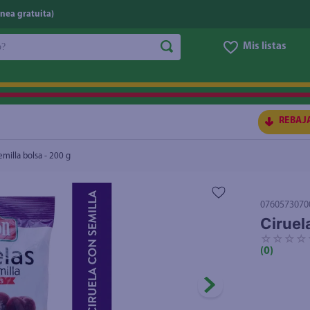
nea gratuita)
do?
Mis listas
S BUSCADOS
REBAJ
emilla bolsa - 200 g
0760573070
Ciruel
☆
☆
☆
☆
(
0
)
ico