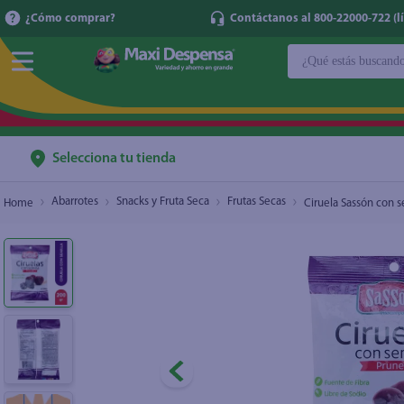
¿Cómo comprar?
Contáctanos al 800-22000-722 (lí
¿Qué estás buscan
Ciruela Sassón con semilla bolsa - 200 g
$2.60
TÉRMINOS MÁ
1
.
cerveza
2
.
cafe
Selecciona tu tienda
3
.
leche
Abarrotes
Snacks y Fruta Seca
Frutas Secas
Ciruela Sassón con s
4
.
aceite
5
.
coca cola
6
.
pañales
7
.
samsung
8
.
shampoo
9
.
papel higién