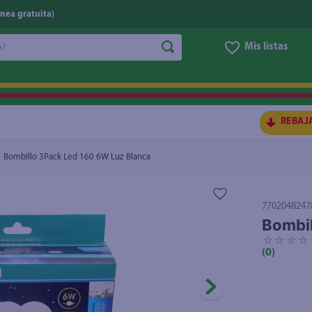
nea gratuita)
do?
Mis listas
S BUSCADOS
REBAJ
Bombillo 3Pack Led 160 6W Luz Blanca
7702048247
Bombil
☆
☆
☆
☆
(
0
)
ico