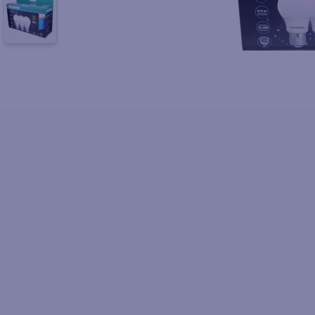
10
.
azucar