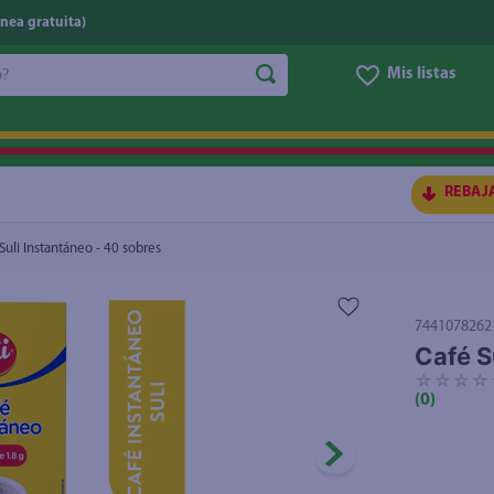
nea gratuita)
do?
Mis listas
S BUSCADOS
REBAJ
Suli Instantáneo - 40 sobres
7441078262
Café S
☆
☆
☆
☆
(
0
)
ico