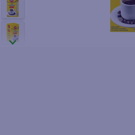
10
.
azucar