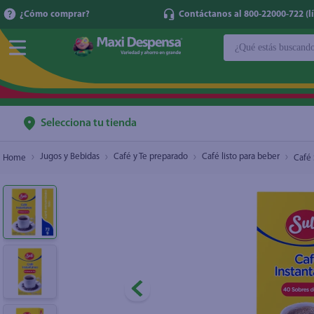
¿Cómo comprar?
Contáctanos al 800-22000-722 (lí
¿Qué estás buscan
Café Suli Instantáneo - 40 sobres
$2.40
TÉRMINOS MÁ
1
.
cerveza
2
.
cafe
Selecciona tu tienda
3
.
leche
Jugos y Bebidas
Café y Te preparado
Café listo para beber
Café 
4
.
aceite
5
.
coca cola
6
.
pañales
7
.
samsung
8
.
shampoo
9
.
papel higién