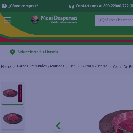
¿Cómo comprar?
Contáctanos al 800-22000-722 (lí
¿Qué estás buscan
Carne De Res Don Cristobal Especial Para Salpi
TÉRMINOS MÁ
1
.
cerveza
2
.
cafe
Selecciona tu tienda
3
.
leche
Carnes, Embutidos y Mariscos
Res
Guisar y vísceras
Carne De Res
4
.
aceite
5
.
coca cola
6
.
pañales
7
.
samsung
8
.
papel higién
9
.
shampoo