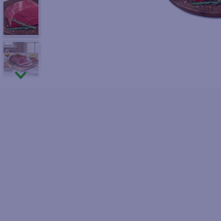
10
.
azucar