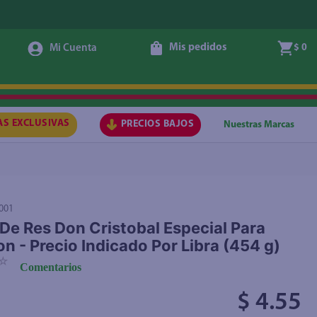
Mis pedidos
$ 0
Agregar
AS EXCLUSIVAS
PRECIOS BAJOS
Nuestras Marcas
001
De Res Don Cristobal Especial Para
on - Precio Indicado Por Libra (454 g)
☆
Comentarios
$ 4.55