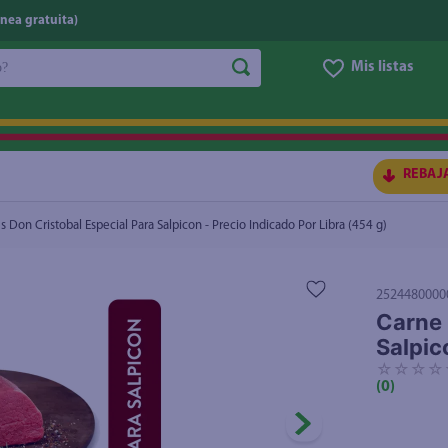
nea gratuita)
do?
Mis listas
con - Precio Indicado Por Libra (454 g)
$4.55
S BUSCADOS
REBAJ
 Don Cristobal Especial Para Salpicon - Precio Indicado Por Libra (454 g)
2524480000
Carne 
Salpic
☆
☆
☆
☆
ico
(
0
)