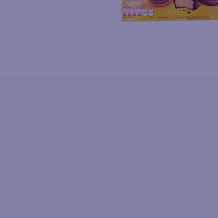
10
.
azucar