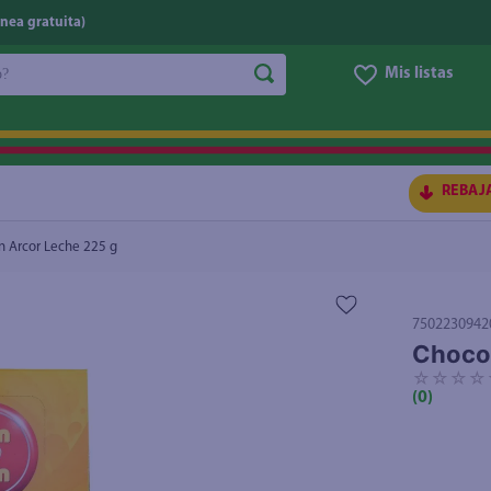
nea gratuita)
do?
Mis listas
S BUSCADOS
REBAJ
n Arcor Leche 225 g
7502230942
Chocol
☆
☆
☆
☆
(
0
)
ico