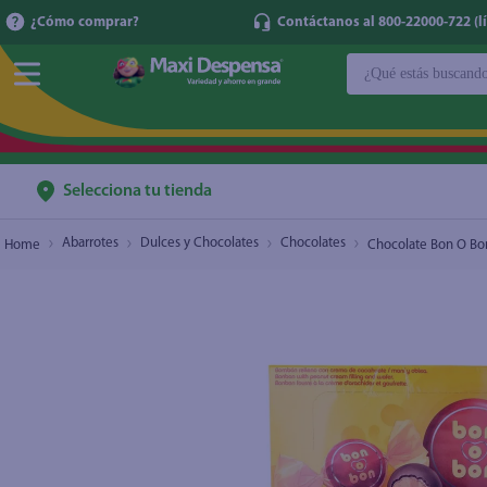
¿Cómo comprar?
Contáctanos al 800-22000-722 (lí
¿Qué estás buscan
Chocolate Bon O Bon Arcor Leche 225 g
$2.70
TÉRMINOS MÁ
1
.
cerveza
2
.
cafe
Selecciona tu tienda
3
.
leche
Abarrotes
Dulces y Chocolates
Chocolates
Chocolate Bon O Bo
4
.
aceite
5
.
coca cola
6
.
pañales
7
.
samsung
8
.
shampoo
9
.
papel higién