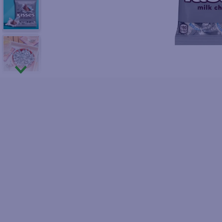
10
.
azucar