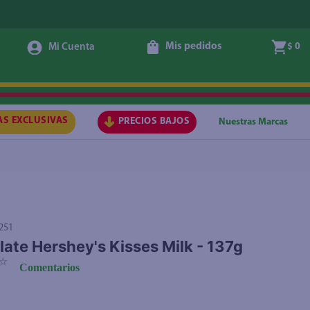
Mis pedidos
$ 0
Agotado
AS EXCLUSIVAS
PRECIOS BAJOS
Nuestras Marcas
251
ate Hershey's Kisses Milk - 137g
☆
Comentarios