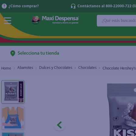
¿Cómo comprar?
Contáctanos al 800-22000-722 (lí
¿Qué estás buscan
Chocolate Hershey's Kisses Milk - 137g
TÉRMINOS MÁ
1
.
cerveza
2
.
cafe
Selecciona tu tienda
3
.
leche
Abarrotes
Dulces y Chocolates
Chocolates
Chocolate Hershey's 
4
.
aceite
5
.
coca cola
6
.
pañales
7
.
samsung
8
.
shampoo
9
.
papel higién