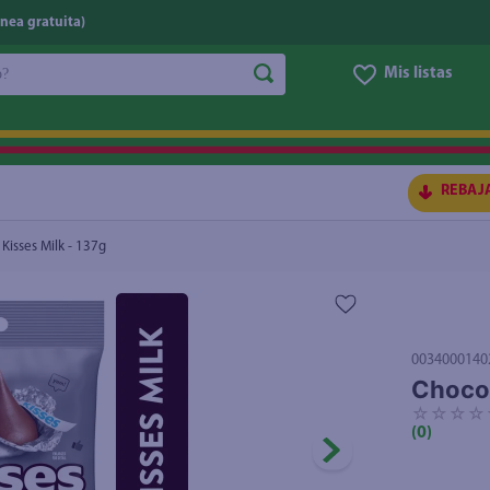
nea gratuita)
do?
Mis listas
S BUSCADOS
REBAJ
Kisses Milk - 137g
0034000140
Chocol
☆
☆
☆
☆
(
0
)
ico