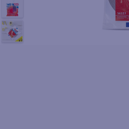
10
.
azucar