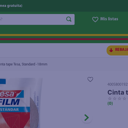
nea gratuita)
do?
Mis listas
S BUSCADOS
REBAJ
inta tape Tesa, Standard -18mm
4005800192
Cinta 
☆
☆
☆
☆
(
0
)
ico