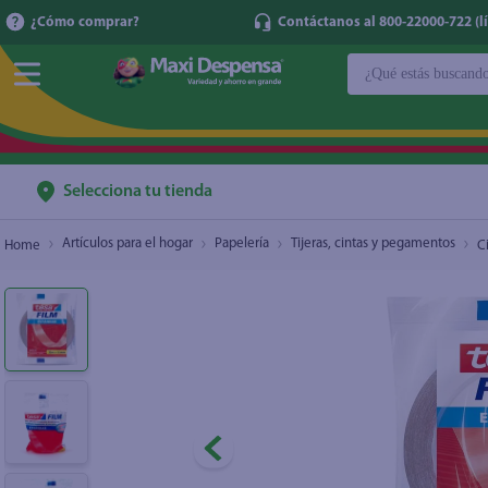
¿Cómo comprar?
Contáctanos al 800-22000-722 (lí
¿Qué estás buscan
Cinta tape Tesa, Standard -18mm
$0.75
TÉRMINOS MÁ
1
.
cerveza
2
.
cafe
Selecciona tu tienda
3
.
leche
Artículos para el hogar
Papelería
Tijeras, cintas y pegamentos
C
4
.
aceite
5
.
coca cola
6
.
pañales
7
.
samsung
8
.
papel higién
9
.
shampoo