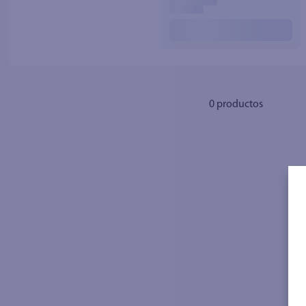
10
.
azucar
0
productos