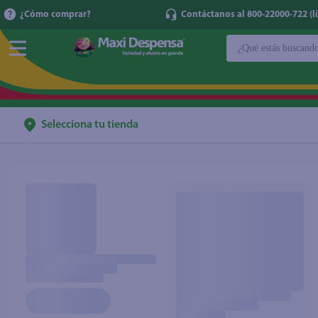
¿Cómo comprar?
Contáctanos al 800-22000-722 (lí
¿Qué estás buscan
TÉRMINOS MÁ
1
.
cerveza
2
.
cafe
Selecciona tu tienda
3
.
leche
4
.
aceite
5
.
coca cola
6
.
pañales
7
.
samsung
8
.
papel higién
9
.
shampoo