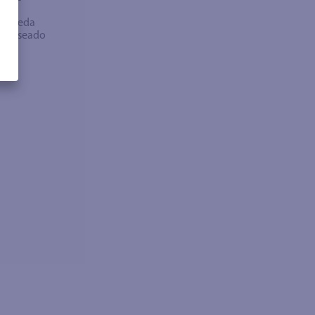
bra
búsqueda
no deseado