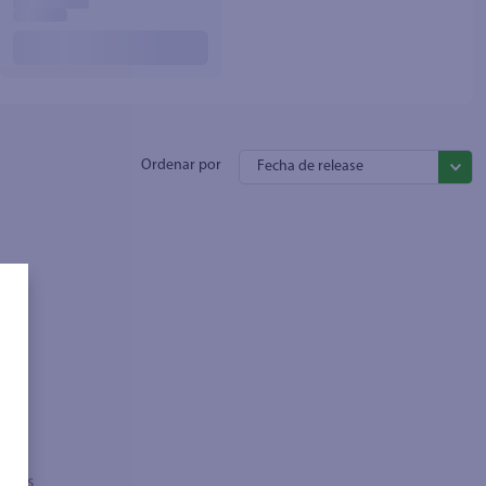
Fecha de release
sados