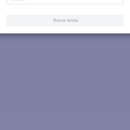
Intenta utilizar una sola pala
Utiliza términos genéricos en la 
Intenta buscar sinónimos del térmi
Buscar tienda