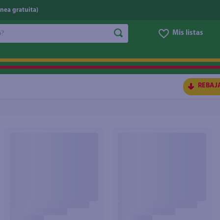
nea gratuita)
do?
Mis listas
S BUSCADOS
REBAJ
ico