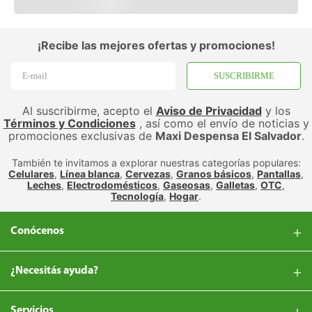
¡Recibe las mejores ofertas y promociones!
SUSCRIBIRME
Al suscribirme, acepto el
Aviso de Privacidad
y los
Términos y Condiciones
, así como el envío de noticias y
promociones exclusivas de
Maxi Despensa El Salvador
.
También te invitamos a explorar nuestras categorías populares:
Celulares
,
Línea blanca
,
Cervezas
,
Granos básicos
,
Pantallas
,
Leches
,
Electrodomésticos
,
Gaseosas
,
Galletas
,
OTC
,
Tecnología
,
Hogar
.
Conócenos
¿Necesitás ayuda?
Servicios