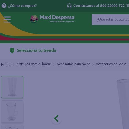
¿Cómo comprar?
Contáctanos al 800-22000-722 (lí
¿Qué estás buscan
Jarra Zibo de vidrio
$1.25
TÉRMINOS MÁ
1
.
cerveza
2
.
cafe
Selecciona tu tienda
3
.
leche
Artículos para el hogar
Accesorios para mesa
Accesorios de Mesa
4
.
aceite
5
.
coca cola
6
.
pañales
7
.
samsung
8
.
shampoo
9
.
papel higién