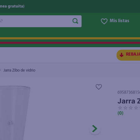
nea gratuita)
do?
Mis listas
S BUSCADOS
REBAJ
Jarra Zibo de vidrio
6958736815
Jarra 
☆
☆
☆
☆
(
0
)
ico