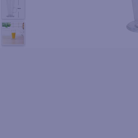
10
.
azucar