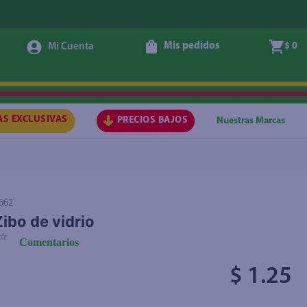
Mis pedidos
$ 0
Agregar
AS EXCLUSIVAS
PRECIOS BAJOS
Nuestras Marcas
662
Zibo de vidrio
☆
Comentarios
$ 1.25