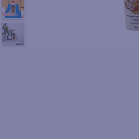
10
.
azucar