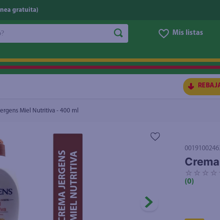
nea gratuita)
do?
Mis listas
S BUSCADOS
REBAJ
ergens Miel Nutritiva - 400 ml
0019100246
Crema 
☆
☆
☆
☆
(
0
)
ico