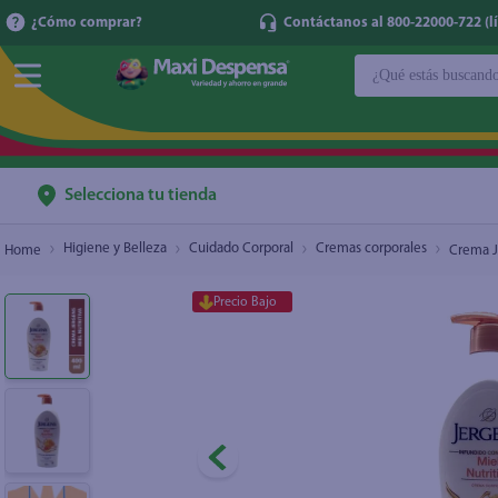
¿Cómo comprar?
Contáctanos al 800-22000-722 (lí
¿Qué estás buscan
Crema Jergens Miel Nutritiva - 400 ml
$7.65
$9.10
TÉRMINOS MÁ
1
.
cerveza
2
.
cafe
Selecciona tu tienda
3
.
leche
Higiene y Belleza
Cuidado Corporal
Cremas corporales
Crema J
4
.
aceite
Precio Bajo
5
.
coca cola
6
.
pañales
7
.
samsung
8
.
papel higién
9
.
shampoo