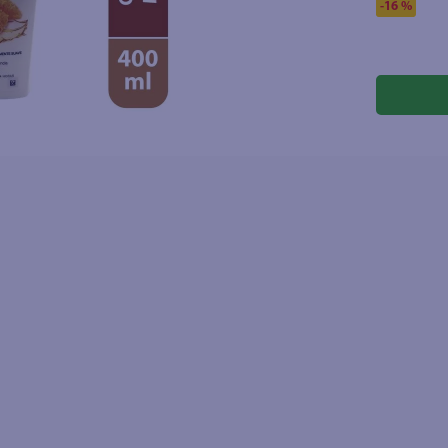
-
16 %