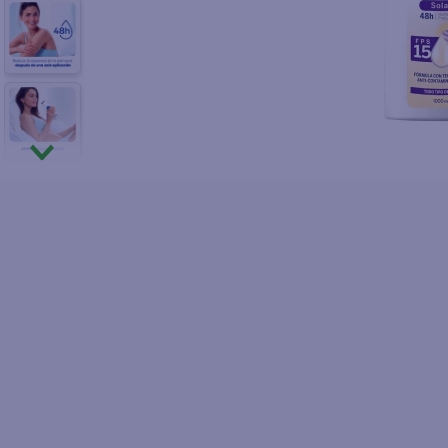
10
.
pollo