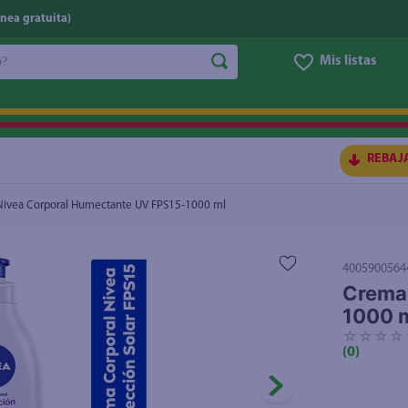
nea gratuita)
do?
Mis listas
1000 ml
$22.00
S BUSCADOS
REBAJ
ivea Corporal Humectante UV FPS15-1000 ml
4005900564
Crema
1000 
☆
☆
☆
☆
ico
(
0
)