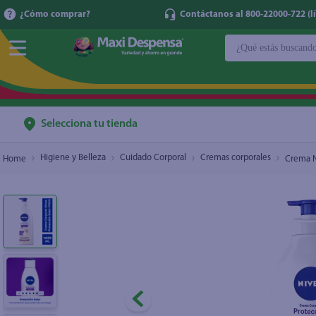
¿Cómo comprar?
Contáctanos al 800-22000-722 (lí
¿Qué estás buscan
Crema Nivea Corporal Humectante UV FPS15-
TÉRMINOS MÁ
1
.
cerveza
2
.
cafe
Selecciona tu tienda
3
.
leche
Higiene y Belleza
Cuidado Corporal
Cremas corporales
Crema N
4
.
aceite
5
.
coca cola
6
.
pañales
7
.
samsung
8
.
papel higién
9
.
shampoo