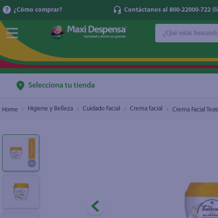
¿Cómo comprar?
Contáctanos al 800-22000-722 (lí
¿Qué estás buscan
Crema Facial Teatrical Aclaradora Células Mad
TÉRMINOS MÁ
1
.
cerveza
2
.
cafe
Selecciona tu tienda
3
.
leche
Higiene y Belleza
Cuidado Facial
Crema facial
Crema Facial Teat
4
.
aceite
5
.
coca cola
6
.
pañales
7
.
samsung
8
.
shampoo
9
.
papel higién