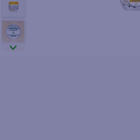
10
.
azucar