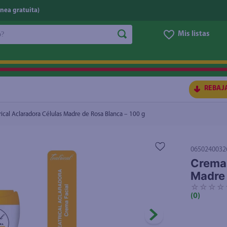
nea gratuita)
do?
Mis listas
re de Rosa Blanca – 100 g
$3.55
S BUSCADOS
REBAJ
rical Aclaradora Células Madre de Rosa Blanca – 100 g
0650240032
Crema 
Madre 
☆
☆
☆
☆
(
0
)
ico