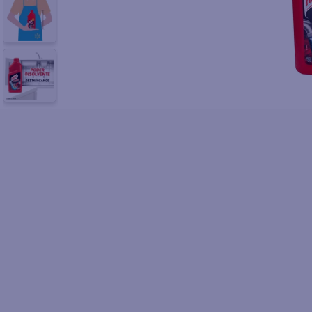
10
.
azucar