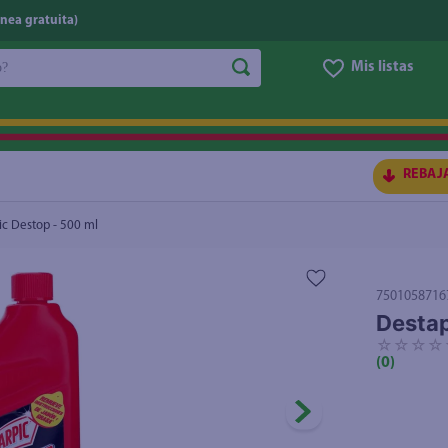
nea gratuita)
do?
Mis listas
S BUSCADOS
REBAJ
c Destop - 500 ml
7501058716
Destap
☆
☆
☆
☆
(
0
)
ico