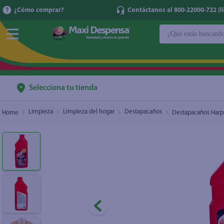
¿Cómo comprar?
Contáctanos al 800-22000-722 (lí
¿Qué estás buscan
Destapacaños Harpic Destop - 500 ml
$4.29
TÉRMINOS MÁ
1
.
cerveza
2
.
cafe
Selecciona tu tienda
3
.
leche
Limpieza
Limpieza del hogar
Destapacaños
Destapacaños Harpi
4
.
aceite
5
.
coca cola
6
.
pañales
7
.
samsung
8
.
shampoo
9
.
papel higién