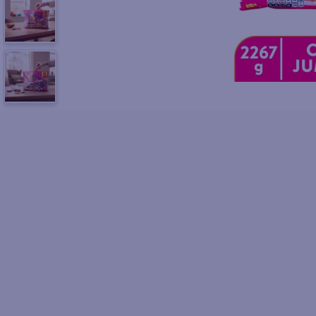
10
.
azucar