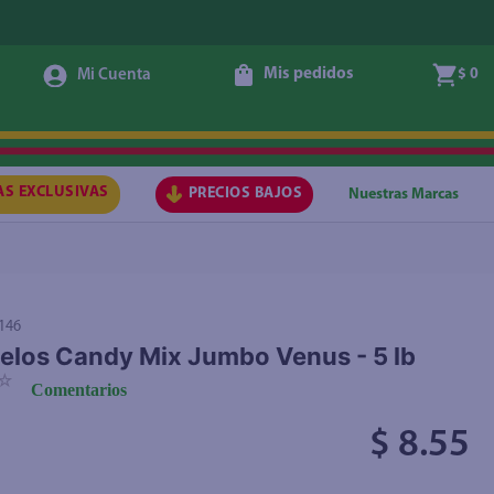
Mis pedidos
$ 0
Agregar
AS EXCLUSIVAS
PRECIOS BAJOS
Nuestras Marcas
146
los Candy Mix Jumbo Venus - 5 lb
☆
Comentarios
$ 8.55