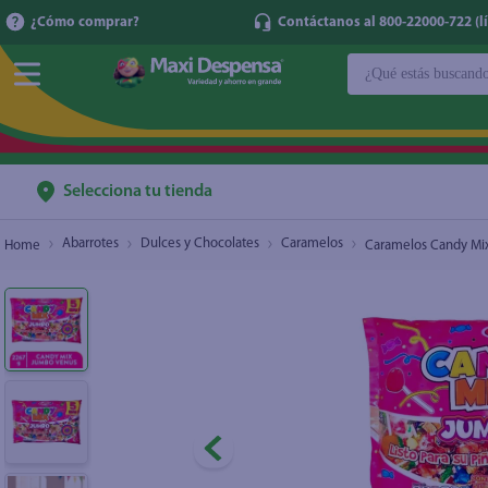
¿Cómo comprar?
Contáctanos al 800-22000-722 (lí
¿Qué estás buscan
Caramelos Candy Mix Jumbo Venus - 5 lb
$8.55
TÉRMINOS MÁ
1
.
cerveza
2
.
cafe
Selecciona tu tienda
3
.
leche
Abarrotes
Dulces y Chocolates
Caramelos
Caramelos Candy Mix
4
.
aceite
5
.
coca cola
6
.
pañales
7
.
samsung
8
.
shampoo
9
.
papel higién