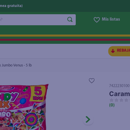
nea gratuita)
do?
Mis listas
S BUSCADOS
REBAJ
 Jumbo Venus - 5 lb
7422230100
Carame
☆
☆
☆
☆
(
0
)
ico