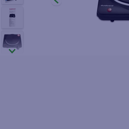
9
.
papel higién
10
.
azucar