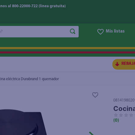
nos al 800-22000-722 (línea gratuita)
do?
Mis listas
S BUSCADOS
REBAJ
ina eléctrica Durabrand 1 quemador
0814198020
Cocina
☆
☆
☆
☆
(
0
)