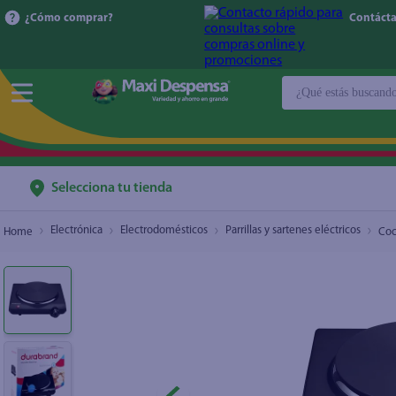
¿Cómo comprar?
Contácta
Cocina eléctrica Durabrand 1 quemador
¿Qué estás buscan
$14.00
TÉRMINOS MÁ
1
.
cerveza
2
.
cafe
Selecciona tu tienda
3
.
leche
Electrónica
Electrodomésticos
Parrillas y sartenes eléctricos
Coc
4
.
aceite
5
.
coca cola
6
.
pañales
7
.
samsung
8
.
shampoo