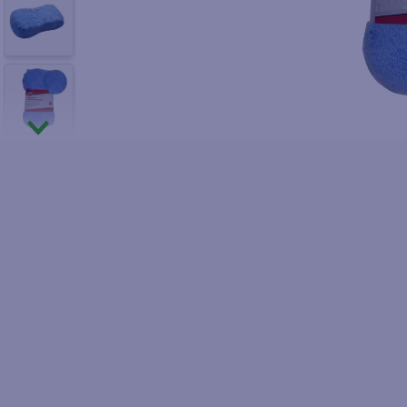
10
.
pollo