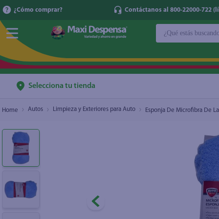
¿Cómo comprar?
Contáctanos al 800-22000-722 (lí
¿Qué estás buscan
Esponja De Microfibra De Lavado
$3.50
TÉRMINOS MÁ
1
.
cerveza
2
.
cafe
Selecciona tu tienda
3
.
leche
Autos
Limpieza y Exteriores para Auto
Esponja De Microfibra De L
4
.
aceite
5
.
coca cola
6
.
pañales
7
.
samsung
8
.
papel higién
9
.
shampoo