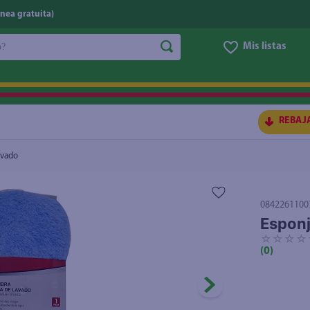
nea gratuita)
do?
Mis listas
S BUSCADOS
REBAJ
avado
0842261100
Esponj
☆
☆
☆
☆
(
0
)
ico