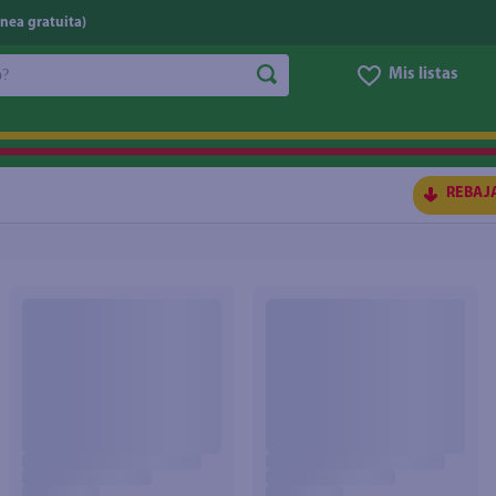
nea gratuita)
do?
Mis listas
S BUSCADOS
REBAJ
ico