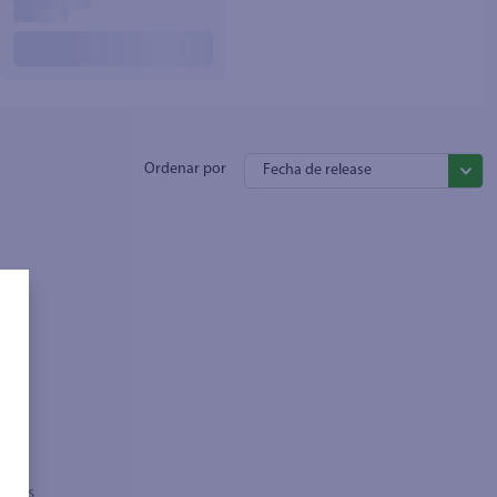
Fecha de release
sados