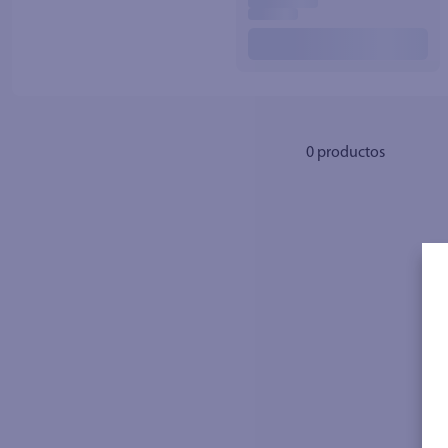
10
.
azucar
0
productos