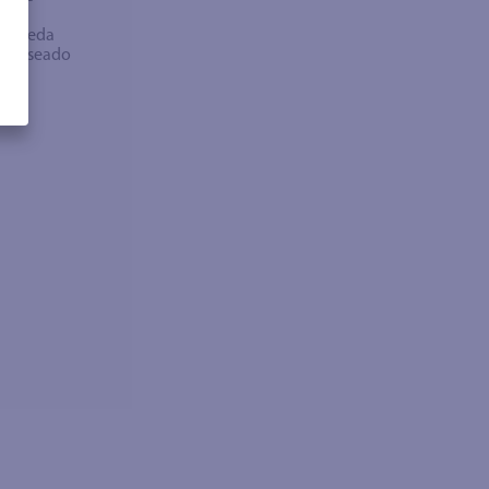
bra
búsqueda
no deseado