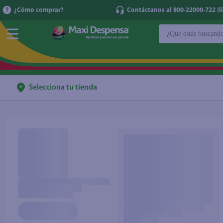
¿Cómo comprar?
Contáctanos al 800-22000-722 (lí
¿Qué estás buscan
TÉRMINOS MÁ
1
.
cerveza
2
.
cafe
Selecciona tu tienda
3
.
leche
4
.
aceite
5
.
coca cola
6
.
pañales
7
.
samsung
8
.
shampoo
9
.
papel higién