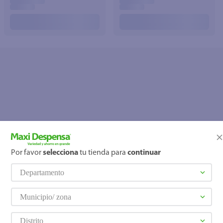
Por favor
selecciona
tu tienda para
continuar
OOPS!
Departamento
No se encontró ningún producto
¿Qué debo hacer?
Municipio/ zona
Distrito
Comprueba los términos ingre