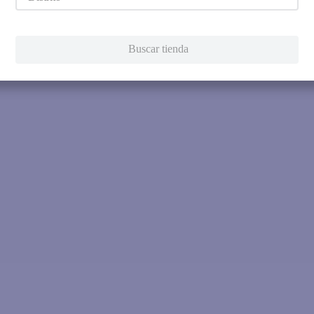
Intenta utilizar una sola pala
Utiliza términos genéricos en la 
Intenta buscar sinónimos del térmi
Buscar tienda