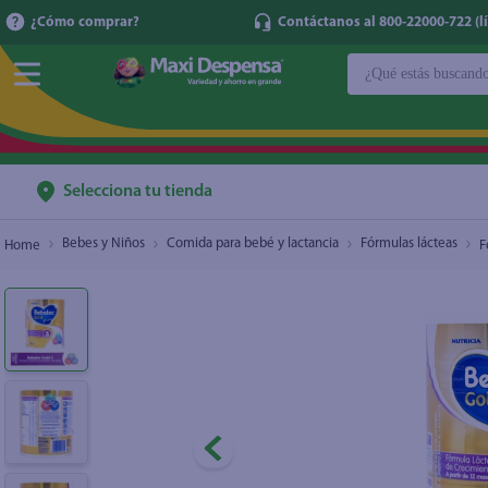
¿Cómo comprar?
Contáctanos al 800-22000-722 (lí
¿Qué estás buscan
Fórmula para bebé Bebelac Gold P3 - 400 g
$10.50
TÉRMINOS MÁ
1
.
cerveza
2
.
cafe
Selecciona tu tienda
3
.
leche
Bebes y Niños
Comida para bebé y lactancia
Fórmulas lácteas
F
4
.
aceite
5
.
coca cola
6
.
pañales
7
.
samsung
8
.
shampoo
9
.
papel higién