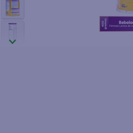
10
.
azucar