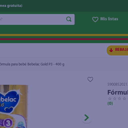
nea gratuita)
do?
Mis listas
S BUSCADOS
REBAJ
órmula para bebé Bebelac Gold P3 - 400 g
5900852021
Fórmul
☆
☆
☆
☆
(
0
)
ico