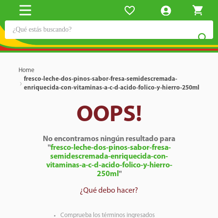
Por favor
selecciona
tu tienda para
continuar
¿Qué estás buscando?
Departamento
TÉRMINOS MÁS BUSCADOS
Selecciona tu tienda
1
.
cerveza
Municipio/ zona
2
.
cafe
Distrito
3
.
leche
fresco-leche-dos-pinos-sabor-fresa-semidescremada-
enriquecida-con-vitaminas-a-c-d-acido-folico-y-hierro-250ml
4
.
aceite
OOPS!
5
.
coca cola
6
.
pañales
No encontramos ningún resultado para
7
.
samsung
"
fresco-leche-dos-pinos-sabor-fresa-
semidescremada-enriquecida-con-
8
.
shampoo
vitaminas-a-c-d-acido-folico-y-hierro-
250ml
"
9
.
papel higiénico
¿Qué debo hacer?
10
.
azucar