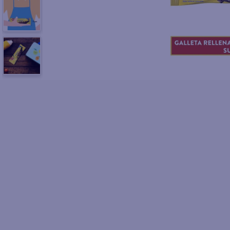
10
.
azucar