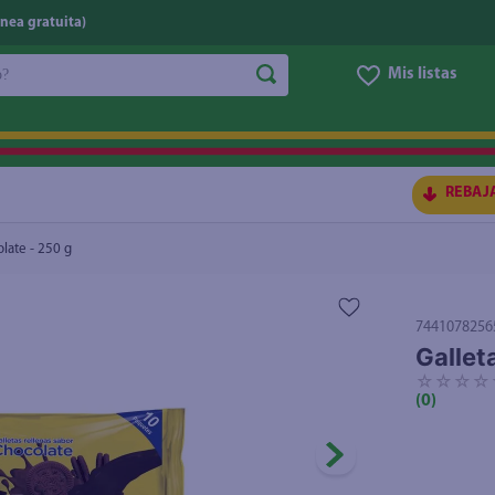
nea gratuita)
do?
Mis listas
S BUSCADOS
REBAJ
olate - 250 g
7441078256
Gallet
☆
☆
☆
☆
(
0
)
ico