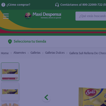
¿Cómo comprar?
Contáctanos al 800-22000-722 (lí
¿Qué estás buscan
Galleta Suli Rellena De Chocolate - 250 g
$0.92
TÉRMINOS MÁ
1
.
cerveza
2
.
cafe
Selecciona tu tienda
3
.
leche
Abarrotes
Galletas
Galletas Dulces
Galleta Suli Rellena De Choc
4
.
aceite
5
.
coca cola
6
.
pañales
7
.
samsung
8
.
papel higién
9
.
shampoo