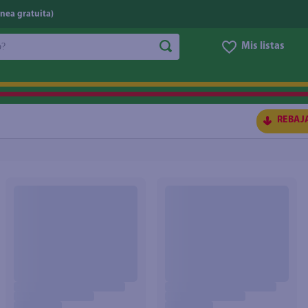
nea gratuita)
do?
Mis listas
S BUSCADOS
REBAJ
ico