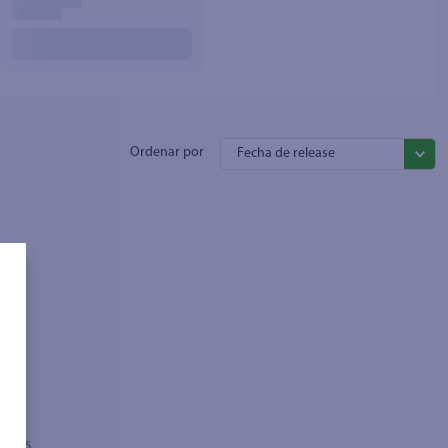
Fecha de release
sados