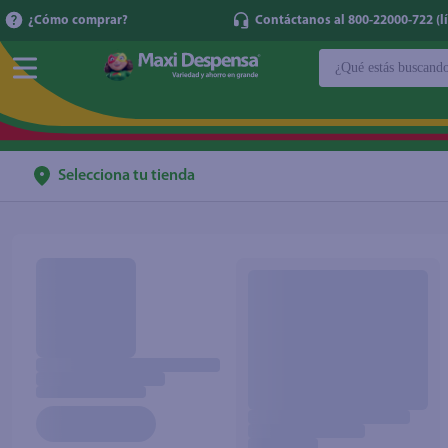
¿Cómo comprar?
Contáctanos al 800-22000-722 (lí
¿Qué estás buscan
TÉRMINOS MÁ
1
.
cerveza
2
.
cafe
Selecciona tu tienda
3
.
leche
4
.
aceite
5
.
coca cola
6
.
pañales
7
.
samsung
8
.
shampoo
9
.
papel higién