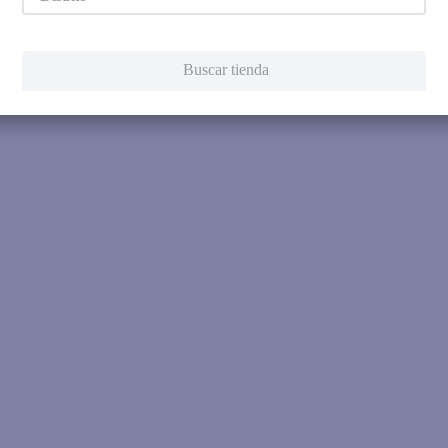
Intenta utilizar una sola pala
Utiliza términos genéricos en la 
Intenta buscar sinónimos del térmi
Buscar tienda