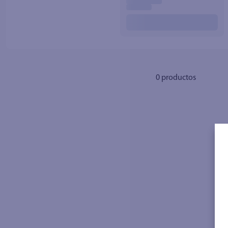
10
.
azucar
0
productos