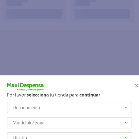
Por favor
selecciona
tu tienda para
continuar
OOPS!
Departamento
No se encontró ningún producto
¿Qué debo hacer?
Municipio/ zona
Distrito
Comprueba los términos ingre