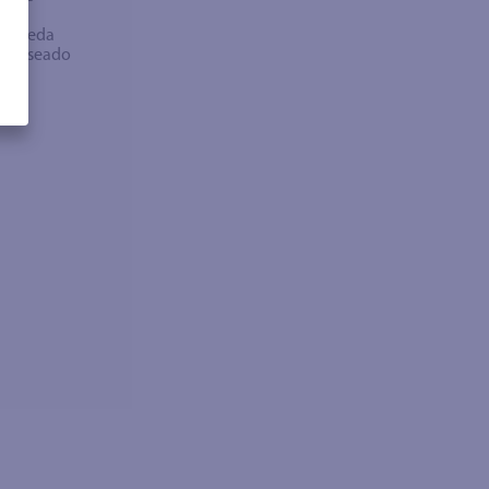
bra
búsqueda
no deseado