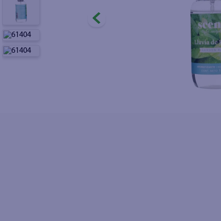
8
.
shampoo
9
.
papel higién
10
.
azucar