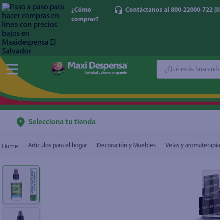
¿Cómo
Contáctanos al 800-22000-722 (lí
comprar?
Home Spray Garden Rain
$2.75
¿Qué estás buscan
TÉRMINOS MÁ
1
.
cerveza
2
.
cafe
Selecciona tu tienda
3
.
leche
Artículos para el hogar
Decoración y Muebles
Velas y aromaterapia
4
.
aceite
5
.
coca cola
6
.
pañales
7
.
samsung