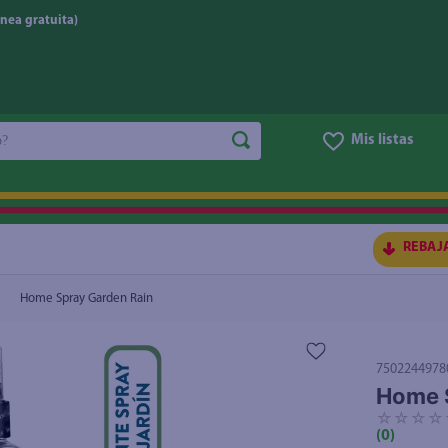
nea gratuita)
do?
Mis listas
S BUSCADOS
REBAJ
Home Spray Garden Rain
7502244978
Home 
☆
☆
☆
☆
(
0
)