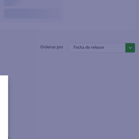
Fecha de release
sados