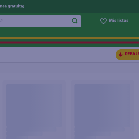
nea gratuita)
do?
Mis listas
S BUSCADOS
REBAJ
ico