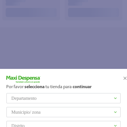
Por favor
selecciona
tu tienda para
continuar
OOPS!
Departamento
No se encontró ningún producto
¿Qué debo hacer?
Municipio/ zona
Distrito
Comprueba los términos ingre