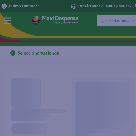
¿Cómo comprar?
Contáctanos al 800-22000-722 (lí
¿Qué estás buscan
TÉRMINOS MÁ
1
.
cerveza
2
.
cafe
Selecciona tu tienda
3
.
leche
4
.
aceite
5
.
coca cola
6
.
pañales
7
.
samsung
8
.
shampoo
9
.
papel higién