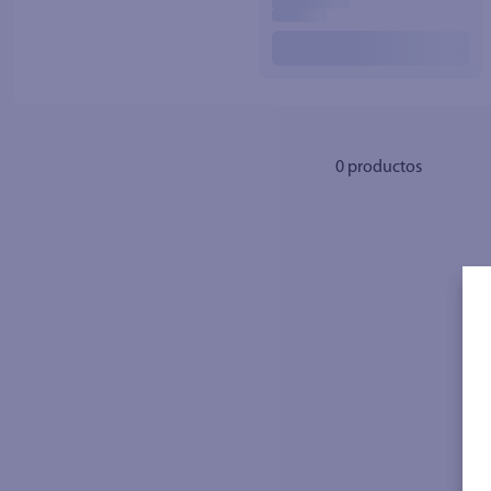
10
.
azucar
0
productos