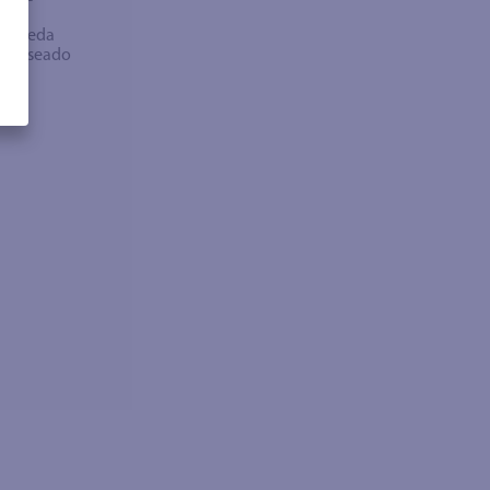
bra
búsqueda
no deseado