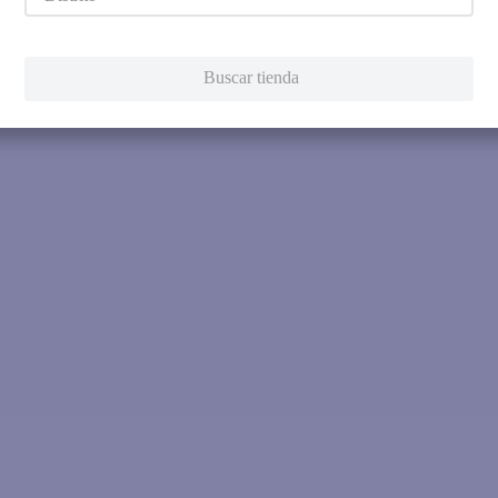
Intenta utilizar una sola pala
Utiliza términos genéricos en la 
Intenta buscar sinónimos del térmi
Buscar tienda