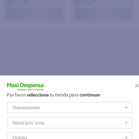
Por favor
selecciona
tu tienda para
continuar
OOPS!
Departamento
No se encontró ningún producto
¿Qué debo hacer?
Municipio/ zona
Distrito
Comprueba los términos ingre