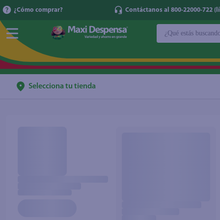
¿Cómo comprar?
Contáctanos al 800-22000-722 (lí
¿Qué estás buscan
TÉRMINOS MÁ
1
.
cerveza
2
.
cafe
Selecciona tu tienda
3
.
leche
4
.
aceite
5
.
coca cola
6
.
pañales
7
.
samsung
8
.
shampoo
9
.
papel higién