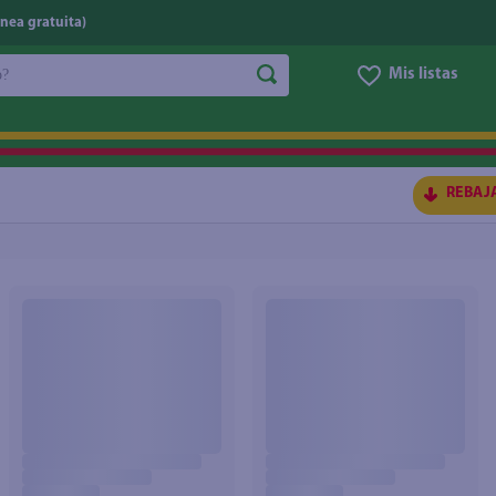
nea gratuita)
do?
Mis listas
S BUSCADOS
REBAJ
ico