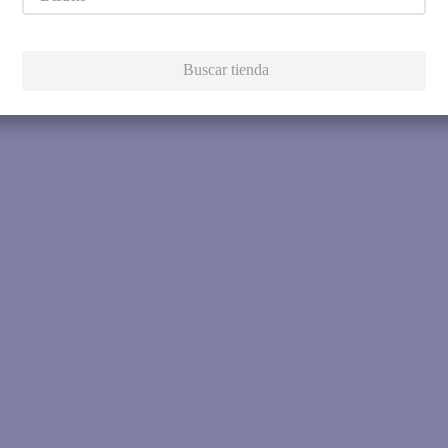
Intenta utilizar una sola pala
Utiliza términos genéricos en la 
Intenta buscar sinónimos del térmi
Buscar tienda