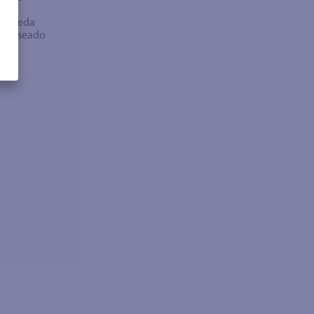
bra
búsqueda
no deseado