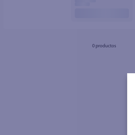
10
.
azucar
0
productos