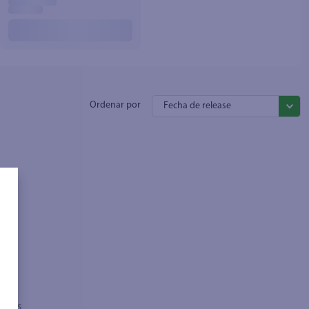
Fecha de release
sados