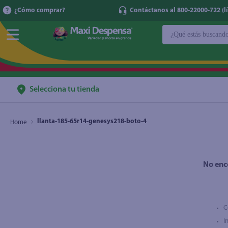
¿Cómo comprar?
Contáctanos al 800-22000-722 (lí
¿Qué estás buscan
TÉRMINOS MÁ
1
.
cerveza
2
.
cafe
Selecciona tu tienda
3
.
leche
llanta-185-65r14-genesys218-boto-4
4
.
aceite
5
.
coca cola
6
.
pañales
No enc
7
.
samsung
8
.
shampoo
C
9
.
papel higién
I