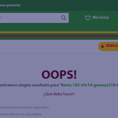
nea gratuita)
do?
Mis listas
S BUSCADOS
REBAJ
OOPS!
ontramos ningún resultado para "
llanta-185-65r14-genesys218-
¿Qué debo hacer?
omprueba los términos ingresados
ico
ntenta utilizar una sola palabra