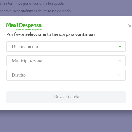
tiliza términos genéricos en la búsqueda
ntenta buscar sinónimos del término deseado
Por favor
selecciona
tu tienda para
continuar
Departamento
Municipio/ zona
Distrito
Buscar tienda