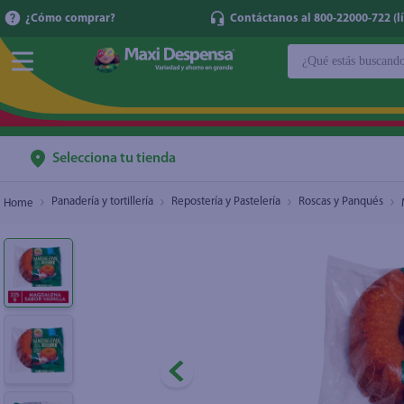
¿Cómo comprar?
Contáctanos al 800-22000-722 (lí
¿Qué estás buscan
Magdalena Sinai De Vainilla - 225 g
$1.50
TÉRMINOS MÁ
1
.
cerveza
2
.
cafe
Selecciona tu tienda
3
.
leche
Panadería y tortillería
Repostería y Pastelería
Roscas y Panqués
4
.
aceite
5
.
coca cola
6
.
pañales
7
.
samsung
8
.
shampoo
9
.
papel higién