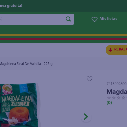
nea gratuita)
do?
Mis listas
S BUSCADOS
REBAJ
Magdalena Sinai De Vainilla - 225 g
7413402800
Magdal
☆
☆
☆
☆
(
0
)
ico