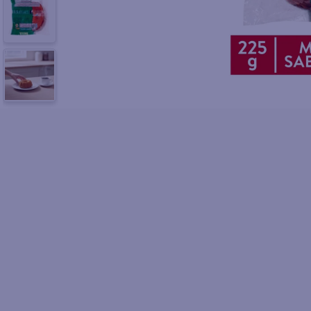
10
.
azucar