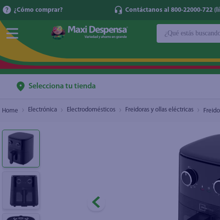
¿Cómo comprar?
Contáctanos al 800-22000-722 (lí
¿Qué estás buscan
Freidora de Aire Mainstays 4 L con controles m
TÉRMINOS MÁ
1
.
cerveza
2
.
cafe
Selecciona tu tienda
3
.
leche
Electrónica
Electrodomésticos
Freidoras y ollas eléctricas
Freido
4
.
aceite
5
.
coca cola
6
.
pañales
7
.
samsung
8
.
shampoo
9
.
papel higién