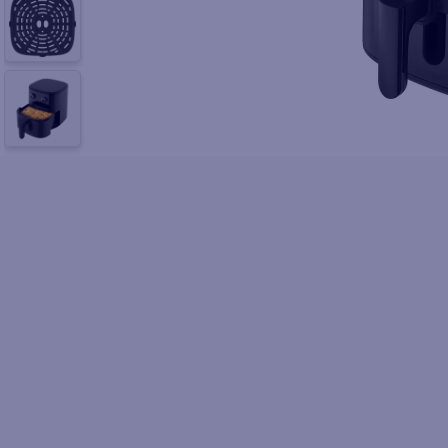
10
.
azucar