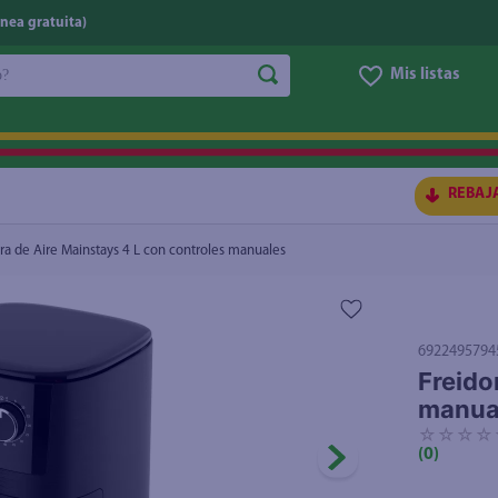
nea gratuita)
do?
Mis listas
anuales
S BUSCADOS
REBAJ
ra de Aire Mainstays 4 L con controles manuales
6922495794
Freido
manua
☆
☆
☆
☆
(
0
)
ico