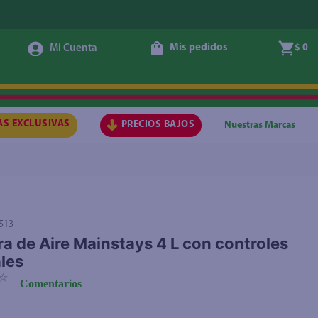
Mis pedidos
$ 0
Agotado
AS EXCLUSIVAS
PRECIOS BAJOS
Nuestras Marcas
513
ra de Aire Mainstays 4 L con controles
les
☆
Comentarios