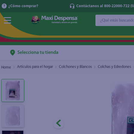
¿Cómo comprar?
Contáctanos al 800-22000-722 (lí
¿Qué estás buscan
Mosquitero Unique Varios Colores
$11.05
TÉRMINOS MÁ
1
.
cerveza
2
.
cafe
Selecciona tu tienda
3
.
leche
Artículos para el hogar
Colchones y Blancos
Colchas y Edredones
4
.
aceite
5
.
coca cola
6
.
pañales
7
.
samsung
8
.
shampoo
9
.
papel higién