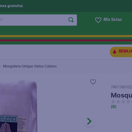
nea gratuita)
do?
Mis listas
S BUSCADOS
REBAJ
Mosquitero Unique Varios Colores
7401166102
Mosqui
☆
☆
☆
☆
(
0
)
ico