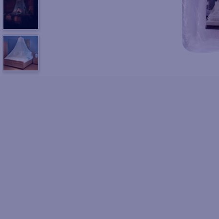
10
.
azucar