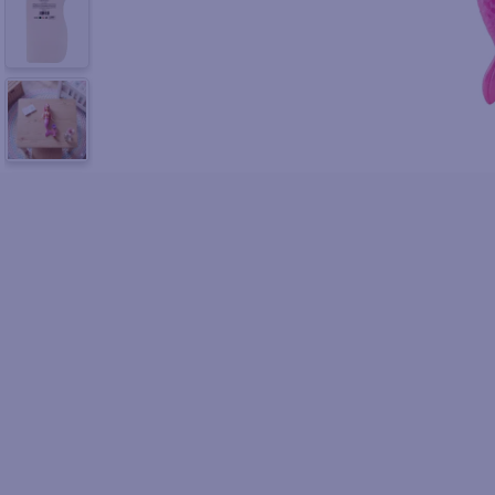
10
.
azucar