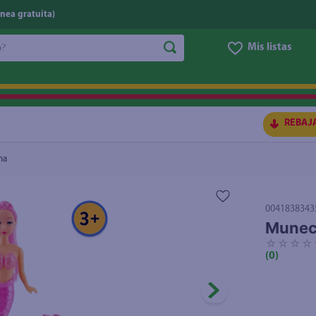
nea gratuita)
do?
Mis listas
S BUSCADOS
REBAJ
na
0041838343
Muneca
☆
☆
☆
☆
(
0
)
ico