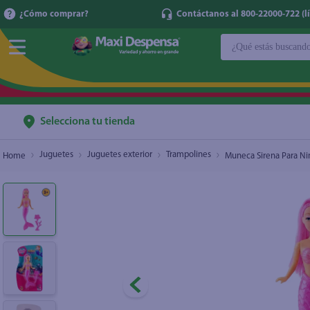
¿Cómo comprar?
Contáctanos al 800-22000-722 (lí
¿Qué estás buscan
Muneca Sirena Para Nina
$1.25
TÉRMINOS MÁ
1
.
cerveza
2
.
cafe
Selecciona tu tienda
3
.
leche
Juguetes
Juguetes exterior
Trampolines
Muneca Sirena Para Ni
4
.
aceite
5
.
coca cola
6
.
pañales
7
.
samsung
8
.
papel higién
9
.
shampoo