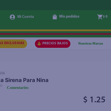
Mis pedidos
$ 0
Agregar
AS EXCLUSIVAS
PRECIOS BAJOS
Nuestras Marcas
556
 Sirena Para Nina
☆
Comentarios
$ 1.25